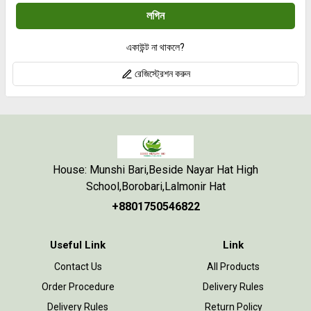
লগিন
একাউন্ট না থাকলে?
রেজিস্ট্রেশন করুন
House: Munshi Bari,Beside Nayar Hat High
School,Borobari,Lalmonir Hat
+8801750546822
Useful Link
Link
Contact Us
All Products
Order Procedure
Delivery Rules
Delivery Rules
Return Policy